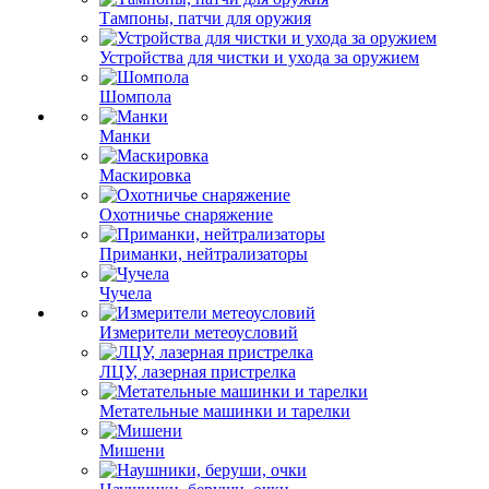
Тампоны, патчи для оружия
Устройства для чистки и ухода за оружием
Шомпола
Манки
Маскировка
Охотничье снаряжение
Приманки, нейтрализаторы
Чучела
Измерители метеоусловий
ЛЦУ, лазерная пристрелка
Метательные машинки и тарелки
Мишени