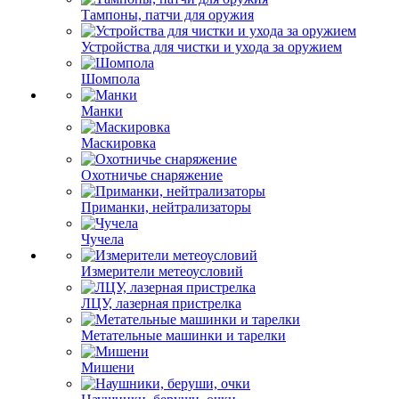
Тампоны, патчи для оружия
Устройства для чистки и ухода за оружием
Шомпола
Манки
Маскировка
Охотничье снаряжение
Приманки, нейтрализаторы
Чучела
Измерители метеоусловий
ЛЦУ, лазерная пристрелка
Метательные машинки и тарелки
Мишени