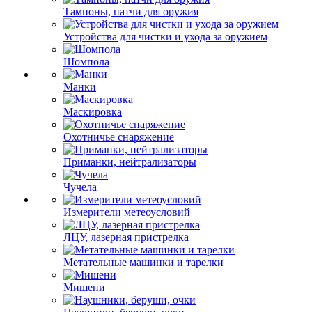
Тампоны, патчи для оружия
Устройства для чистки и ухода за оружием
Шомпола
Манки
Маскировка
Охотничье снаряжение
Приманки, нейтрализаторы
Чучела
Измерители метеоусловий
ЛЦУ, лазерная пристрелка
Метательные машинки и тарелки
Мишени