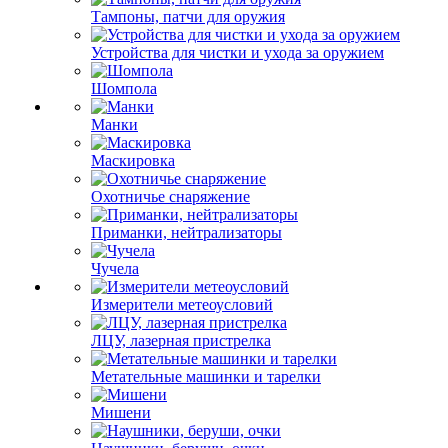
Тампоны, патчи для оружия
Устройства для чистки и ухода за оружием
Шомпола
Манки
Маскировка
Охотничье снаряжение
Приманки, нейтрализаторы
Чучела
Измерители метеоусловий
ЛЦУ, лазерная пристрелка
Метательные машинки и тарелки
Мишени