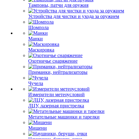
Тампоны, патчи для оружия
Устройства для чистки и ухода за оружием
Шомпола
Манки
Маскировка
Охотничье снаряжение
Приманки, нейтрализаторы
Чучела
Измерители метеоусловий
ЛЦУ, лазерная пристрелка
Метательные машинки и тарелки
Мишени