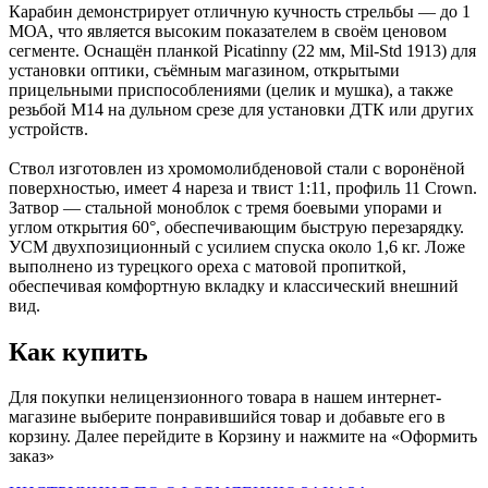
Карабин демонстрирует отличную кучность стрельбы — до 1
МОА, что является высоким показателем в своём ценовом
сегменте. Оснащён планкой Picatinny (22 мм, Mil-Std 1913) для
установки оптики, съёмным магазином, открытыми
прицельными приспособлениями (целик и мушка), а также
резьбой М14 на дульном срезе для установки ДТК или других
устройств.
Ствол изготовлен из хромомолибденовой стали с воронёной
поверхностью, имеет 4 нареза и твист 1:11, профиль 11 Crown.
Затвор — стальной моноблок с тремя боевыми упорами и
углом открытия 60°, обеспечивающим быструю перезарядку.
УСМ двухпозиционный с усилием спуска около 1,6 кг. Ложе
выполнено из турецкого ореха с матовой пропиткой,
обеспечивая комфортную вкладку и классический внешний
вид.
Как купить
Для покупки нелицензионного товара в нашем интернет-
магазине выберите понравившийся товар и добавьте его в
корзину. Далее перейдите в Корзину и нажмите на «Оформить
заказ»