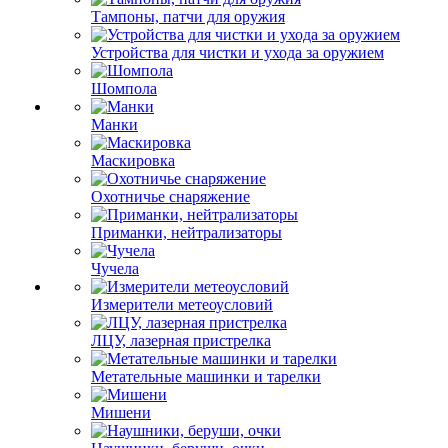
Тампоны, патчи для оружия
Устройства для чистки и ухода за оружием
Шомпола
Манки
Маскировка
Охотничье снаряжение
Приманки, нейтрализаторы
Чучела
Измерители метеоусловий
ЛЦУ, лазерная пристрелка
Метательные машинки и тарелки
Мишени