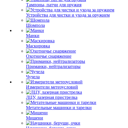
Тампоны, патчи для оружия
Устройства для чистки и ухода за оружием
Шомпола
Манки
Маскировка
Охотничье снаряжение
Приманки, нейтрализаторы
Чучела
Измерители метеоусловий
ЛЦУ, лазерная пристрелка
Метательные машинки и тарелки
Мишени