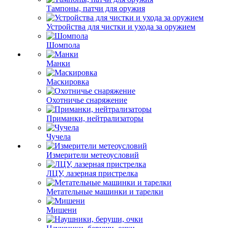
Тампоны, патчи для оружия
Устройства для чистки и ухода за оружием
Шомпола
Манки
Маскировка
Охотничье снаряжение
Приманки, нейтрализаторы
Чучела
Измерители метеоусловий
ЛЦУ, лазерная пристрелка
Метательные машинки и тарелки
Мишени