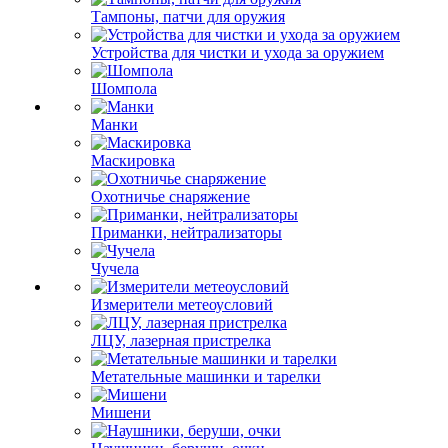
Тампоны, патчи для оружия
Устройства для чистки и ухода за оружием
Шомпола
Манки
Маскировка
Охотничье снаряжение
Приманки, нейтрализаторы
Чучела
Измерители метеоусловий
ЛЦУ, лазерная пристрелка
Метательные машинки и тарелки
Мишени