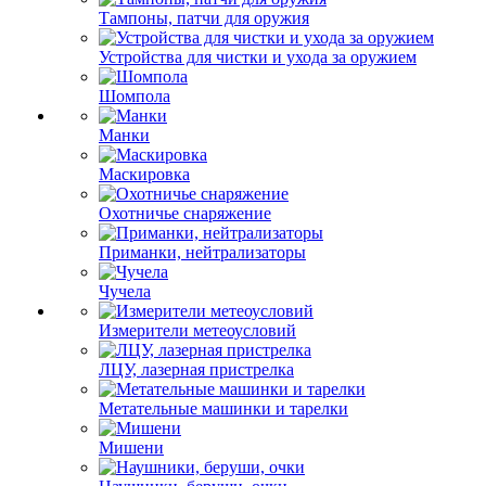
Тампоны, патчи для оружия
Устройства для чистки и ухода за оружием
Шомпола
Манки
Маскировка
Охотничье снаряжение
Приманки, нейтрализаторы
Чучела
Измерители метеоусловий
ЛЦУ, лазерная пристрелка
Метательные машинки и тарелки
Мишени